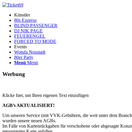
Künstler
80s Express
BLIND PASSENGER
DJ NIK PAGE
FEUERENGEL
FORCED TO MODE
Events
Wotufa Neustadt
80er Party
Menü
Menü
Werbung
Klicke hier, um Ihren eigenen Text einzufügen
AGB’s AKTUALISIERT
!
Um unseren Service (mit VVK-Gebühren, die weit unter dem Branchen
wurden unsere neuen AGBs.
Im Falle von Kartenrückgaben für verschobene oder abgesagte Konzer
retournierter Karte anfallen.