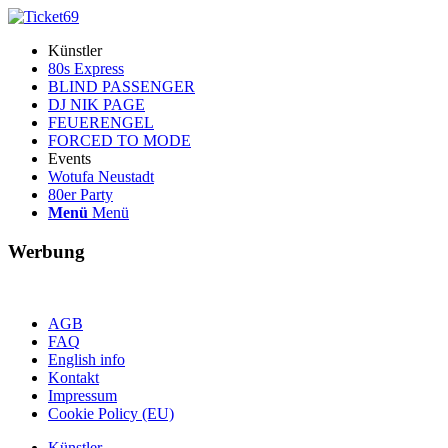
Künstler
80s Express
BLIND PASSENGER
DJ NIK PAGE
FEUERENGEL
FORCED TO MODE
Events
Wotufa Neustadt
80er Party
Menü
Menü
Werbung
AGB
FAQ
English info
Kontakt
Impressum
Cookie Policy (EU)
Künstler