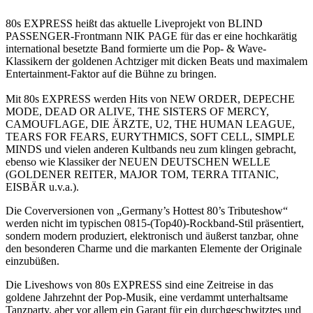
80s EXPRESS heißt das aktuelle Liveprojekt von BLIND
PASSENGER-Frontmann NIK PAGE für das er eine hochkarätig
international besetzte Band formierte um die Pop- & Wave-
Klassikern der goldenen Achtziger mit dicken Beats und maximalem
Entertainment-Faktor auf die Bühne zu bringen.
Mit 80s EXPRESS werden Hits von NEW ORDER, DEPECHE
MODE, DEAD OR ALIVE, THE SISTERS OF MERCY,
CAMOUFLAGE, DIE ÄRZTE, U2, THE HUMAN LEAGUE,
TEARS FOR FEARS, EURYTHMICS, SOFT CELL, SIMPLE
MINDS und vielen anderen Kultbands neu zum klingen gebracht,
ebenso wie Klassiker der NEUEN DEUTSCHEN WELLE
(GOLDENER REITER, MAJOR TOM, TERRA TITANIC,
EISBÄR u.v.a.).
Die Coverversionen von „Germany’s Hottest 80’s Tributeshow“
werden nicht im typischen 0815-(Top40)-Rockband-Stil präsentiert,
sondern modern produziert, elektronisch und äußerst tanzbar, ohne
den besonderen Charme und die markanten Elemente der Originale
einzubüßen.
Die Liveshows von 80s EXPRESS sind eine Zeitreise in das
goldene Jahrzehnt der Pop-Musik, eine verdammt unterhaltsame
Tanzparty, aber vor allem ein Garant für ein durchgeschwitztes und