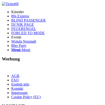
Künstler
80s Express
BLIND PASSENGER
DJ NIK PAGE
FEUERENGEL
FORCED TO MODE
Events
Wotufa Neustadt
80er Party
Menü
Menü
Werbung
AGB
FAQ
English info
Kontakt
Impressum
Cookie Policy (EU)