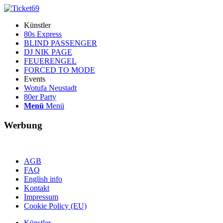
Künstler
80s Express
BLIND PASSENGER
DJ NIK PAGE
FEUERENGEL
FORCED TO MODE
Events
Wotufa Neustadt
80er Party
Menü
Menü
Werbung
AGB
FAQ
English info
Kontakt
Impressum
Cookie Policy (EU)
Künstler