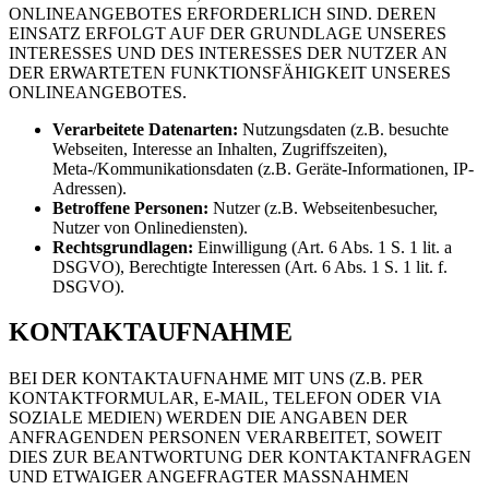
ONLINEANGEBOTES ERFORDERLICH SIND. DEREN
EINSATZ ERFOLGT AUF DER GRUNDLAGE UNSERES
INTERESSES UND DES INTERESSES DER NUTZER AN
DER ERWARTETEN FUNKTIONSFÄHIGKEIT UNSERES
ONLINEANGEBOTES.
Verarbeitete Datenarten:
Nutzungsdaten (z.B. besuchte
Webseiten, Interesse an Inhalten, Zugriffszeiten),
Meta-/Kommunikationsdaten (z.B. Geräte-Informationen, IP-
Adressen).
Betroffene Personen:
Nutzer (z.B. Webseitenbesucher,
Nutzer von Onlinediensten).
Rechtsgrundlagen:
Einwilligung (Art. 6 Abs. 1 S. 1 lit. a
DSGVO), Berechtigte Interessen (Art. 6 Abs. 1 S. 1 lit. f.
DSGVO).
KONTAKTAUFNAHME
BEI DER KONTAKTAUFNAHME MIT UNS (Z.B. PER
KONTAKTFORMULAR, E-MAIL, TELEFON ODER VIA
SOZIALE MEDIEN) WERDEN DIE ANGABEN DER
ANFRAGENDEN PERSONEN VERARBEITET, SOWEIT
DIES ZUR BEANTWORTUNG DER KONTAKTANFRAGEN
UND ETWAIGER ANGEFRAGTER MASSNAHMEN