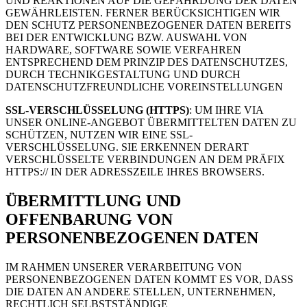
UND REAKTIONEN AUF DIE GEFÄHRDUNG DER DATEN
GEWÄHRLEISTEN. FERNER BERÜCKSICHTIGEN WIR
DEN SCHUTZ PERSONENBEZOGENER DATEN BEREITS
BEI DER ENTWICKLUNG BZW. AUSWAHL VON
HARDWARE, SOFTWARE SOWIE VERFAHREN
ENTSPRECHEND DEM PRINZIP DES DATENSCHUTZES,
DURCH TECHNIKGESTALTUNG UND DURCH
DATENSCHUTZFREUNDLICHE VOREINSTELLUNGEN
SSL-VERSCHLÜSSELUNG (HTTPS)
: UM IHRE VIA
UNSER ONLINE-ANGEBOT ÜBERMITTELTEN DATEN ZU
SCHÜTZEN, NUTZEN WIR EINE SSL-
VERSCHLÜSSELUNG. SIE ERKENNEN DERART
VERSCHLÜSSELTE VERBINDUNGEN AN DEM PRÄFIX
HTTPS:// IN DER ADRESSZEILE IHRES BROWSERS.
ÜBERMITTLUNG UND
OFFENBARUNG VON
PERSONENBEZOGENEN DATEN
IM RAHMEN UNSERER VERARBEITUNG VON
PERSONENBEZOGENEN DATEN KOMMT ES VOR, DASS
DIE DATEN AN ANDERE STELLEN, UNTERNEHMEN,
RECHTLICH SELBSTSTÄNDIGE