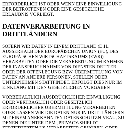
ERFORDERLICH IST ODER WENN EINE EINWILLIGUNG
DER BETROFFENEN ODER EINE GESETZLICHE
ERLAUBNIS VORLIEGT.
DATENVERARBEITUNG IN
DRITTLÄNDERN
SOFERN WIR DATEN IN EINEM DRITTLAND (D.H.,
AUSSERHALB DER EUROPÄISCHEN UNION (EU), DES
EUROPÄISCHEN WIRTSCHAFTSRAUMS (EWR))
VERARBEITEN ODER DIE VERARBEITUNG IM RAHMEN
DER INANSPRUCHNAHME VON DIENSTEN DRITTER
ODER DER OFFENLEGUNG BZW. ÜBERMITTLUNG VON
DATEN AN ANDERE PERSONEN, STELLEN ODER
UNTERNEHMEN STATTFINDET, ERFOLGT DIES NUR IM
EINKLANG MIT DEN GESETZLICHEN VORGABEN
VORBEHALTLICH AUSDRÜCKLICHER EINWILLIGUNG
ODER VERTRAGLICH ODER GESETZLICH
ERFORDERLICHER ÜBERMITTLUNG VERARBEITEN
ODER LASSEN WIR DIE DATEN NUR IN DRITTLÄNDERN
MIT EINEM ANERKANNTEN DATENSCHUTZNIVEAU, ZU
DENEN DIE UNTER DEM „PRIVACY-SHIELD“
ZERTIFIZIERTEN US-VERARBEITER GEHÖREN, ODER