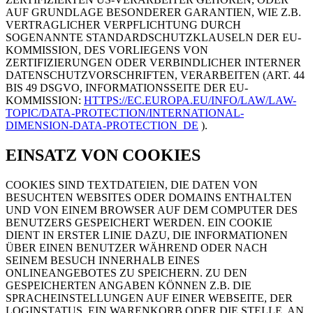
AUF GRUNDLAGE BESONDERER GARANTIEN, WIE Z.B.
VERTRAGLICHER VERPFLICHTUNG DURCH
SOGENANNTE STANDARDSCHUTZKLAUSELN DER EU-
KOMMISSION, DES VORLIEGENS VON
ZERTIFIZIERUNGEN ODER VERBINDLICHER INTERNER
DATENSCHUTZVORSCHRIFTEN, VERARBEITEN (ART. 44
BIS 49 DSGVO, INFORMATIONSSEITE DER EU-
KOMMISSION:
HTTPS://EC.EUROPA.EU/INFO/LAW/LAW-
TOPIC/DATA-PROTECTION/INTERNATIONAL-
DIMENSION-DATA-PROTECTION_DE
).
EINSATZ VON COOKIES
COOKIES SIND TEXTDATEIEN, DIE DATEN VON
BESUCHTEN WEBSITES ODER DOMAINS ENTHALTEN
UND VON EINEM BROWSER AUF DEM COMPUTER DES
BENUTZERS GESPEICHERT WERDEN. EIN COOKIE
DIENT IN ERSTER LINIE DAZU, DIE INFORMATIONEN
ÜBER EINEN BENUTZER WÄHREND ODER NACH
SEINEM BESUCH INNERHALB EINES
ONLINEANGEBOTES ZU SPEICHERN. ZU DEN
GESPEICHERTEN ANGABEN KÖNNEN Z.B. DIE
SPRACHEINSTELLUNGEN AUF EINER WEBSEITE, DER
LOGINSTATUS, EIN WARENKORB ODER DIE STELLE, AN