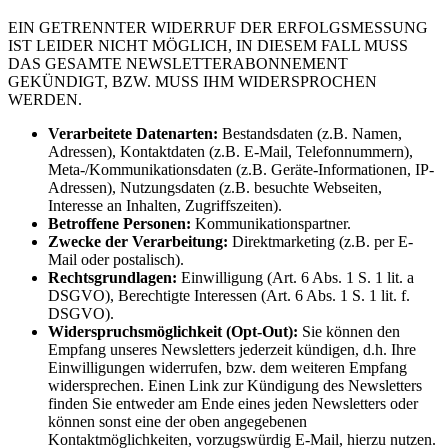
EIN GETRENNTER WIDERRUF DER ERFOLGSMESSUNG
IST LEIDER NICHT MÖGLICH, IN DIESEM FALL MUSS
DAS GESAMTE NEWSLETTERABONNEMENT
GEKÜNDIGT, BZW. MUSS IHM WIDERSPROCHEN
WERDEN.
Verarbeitete Datenarten:
Bestandsdaten (z.B. Namen,
Adressen), Kontaktdaten (z.B. E-Mail, Telefonnummern),
Meta-/Kommunikationsdaten (z.B. Geräte-Informationen, IP-
Adressen), Nutzungsdaten (z.B. besuchte Webseiten,
Interesse an Inhalten, Zugriffszeiten).
Betroffene Personen:
Kommunikationspartner.
Zwecke der Verarbeitung:
Direktmarketing (z.B. per E-
Mail oder postalisch).
Rechtsgrundlagen:
Einwilligung (Art. 6 Abs. 1 S. 1 lit. a
DSGVO), Berechtigte Interessen (Art. 6 Abs. 1 S. 1 lit. f.
DSGVO).
Widerspruchsmöglichkeit (Opt-Out):
Sie können den
Empfang unseres Newsletters jederzeit kündigen, d.h. Ihre
Einwilligungen widerrufen, bzw. dem weiteren Empfang
widersprechen. Einen Link zur Kündigung des Newsletters
finden Sie entweder am Ende eines jeden Newsletters oder
können sonst eine der oben angegebenen
Kontaktmöglichkeiten, vorzugswürdig E-Mail, hierzu nutzen.