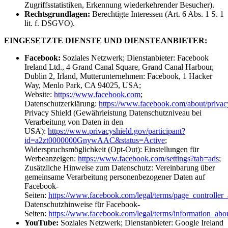
Zugriffsstatistiken, Erkennung wiederkehrender Besucher).
Rechtsgrundlagen:
Berechtigte Interessen (Art. 6 Abs. 1 S. 1
lit. f. DSGVO).
EINGESETZTE DIENSTE UND DIENSTEANBIETER:
Facebook:
Soziales Netzwerk; Dienstanbieter: Facebook
Ireland Ltd., 4 Grand Canal Square, Grand Canal Harbour,
Dublin 2, Irland, Mutterunternehmen: Facebook, 1 Hacker
Way, Menlo Park, CA 94025, USA;
Website:
https://www.facebook.com
;
Datenschutzerklärung:
https://www.facebook.com/about/privac
Privacy Shield (Gewährleistung Datenschutzniveau bei
Verarbeitung von Daten in den
USA):
https://www.privacyshield.gov/participant?
id=a2zt0000000GnywAAC&status=Active
;
Widerspruchsmöglichkeit (Opt-Out): Einstellungen für
Werbeanzeigen:
https://www.facebook.com/settings?tab=ads
;
Zusätzliche Hinweise zum Datenschutz: Vereinbarung über
gemeinsame Verarbeitung personenbezogener Daten auf
Facebook-
Seiten:
https://www.facebook.com/legal/terms/page_controlle
Datenschutzhinweise für Facebook-
Seiten:
https://www.facebook.com/legal/terms/information_abo
YouTube:
Soziales Netzwerk; Dienstanbieter: Google Ireland