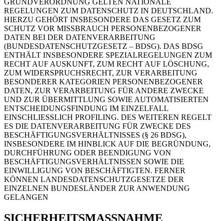
GRUNDVERORDNUNG GELTEN NATIONALE
REGELUNGEN ZUM DATENSCHUTZ IN DEUTSCHLAND.
HIERZU GEHÖRT INSBESONDERE DAS GESETZ ZUM
SCHUTZ VOR MISSBRAUCH PERSONENBEZOGENER
DATEN BEI DER DATENVERARBEITUNG
(BUNDESDATENSCHUTZGESETZ – BDSG). DAS BDSG
ENTHÄLT INSBESONDERE SPEZIALREGELUNGEN ZUM
RECHT AUF AUSKUNFT, ZUM RECHT AUF LÖSCHUNG,
ZUM WIDERSPRUCHSRECHT, ZUR VERARBEITUNG
BESONDERER KATEGORIEN PERSONENBEZOGENER
DATEN, ZUR VERARBEITUNG FÜR ANDERE ZWECKE
UND ZUR ÜBERMITTLUNG SOWIE AUTOMATISIERTEN
ENTSCHEIDUNGSFINDUNG IM EINZELFALL
EINSCHLIESSLICH PROFILING. DES WEITEREN REGELT
ES DIE DATENVERARBEITUNG FÜR ZWECKE DES
BESCHÄFTIGUNGSVERHÄLTNISSES (§ 26 BDSG),
INSBESONDERE IM HINBLICK AUF DIE BEGRÜNDUNG,
DURCHFÜHRUNG ODER BEENDIGUNG VON
BESCHÄFTIGUNGSVERHÄLTNISSEN SOWIE DIE
EINWILLIGUNG VON BESCHÄFTIGTEN. FERNER
KÖNNEN LANDESDATENSCHUTZGESETZE DER
EINZELNEN BUNDESLÄNDER ZUR ANWENDUNG
GELANGEN
SICHERHEITSMASSNAHME