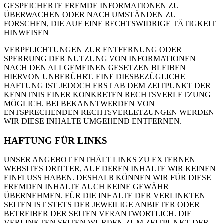
GESPEICHERTE FREMDE INFORMATIONEN ZU
ÜBERWACHEN ODER NACH UMSTÄNDEN ZU
FORSCHEN, DIE AUF EINE RECHTSWIDRIGE TÄTIGKEIT
HINWEISEN
VERPFLICHTUNGEN ZUR ENTFERNUNG ODER
SPERRUNG DER NUTZUNG VON INFORMATIONEN
NACH DEN ALLGEMEINEN GESETZEN BLEIBEN
HIERVON UNBERÜHRT. EINE DIESBEZÜGLICHE
HAFTUNG IST JEDOCH ERST AB DEM ZEITPUNKT DER
KENNTNIS EINER KONKRETEN RECHTSVERLETZUNG
MÖGLICH. BEI BEKANNTWERDEN VON
ENTSPRECHENDEN RECHTSVERLETZUNGEN WERDEN
WIR DIESE INHALTE UMGEHEND ENTFERNEN.
HAFTUNG FÜR LINKS
UNSER ANGEBOT ENTHÄLT LINKS ZU EXTERNEN
WEBSITES DRITTER, AUF DEREN INHALTE WIR KEINEN
EINFLUSS HABEN. DESHALB KÖNNEN WIR FÜR DIESE
FREMDEN INHALTE AUCH KEINE GEWÄHR
ÜBERNEHMEN. FÜR DIE INHALTE DER VERLINKTEN
SEITEN IST STETS DER JEWEILIGE ANBIETER ODER
BETREIBER DER SEITEN VERANTWORTLICH. DIE
VERLINKTEN SEITEN WURDEN ZUM ZEITPUNKT DER