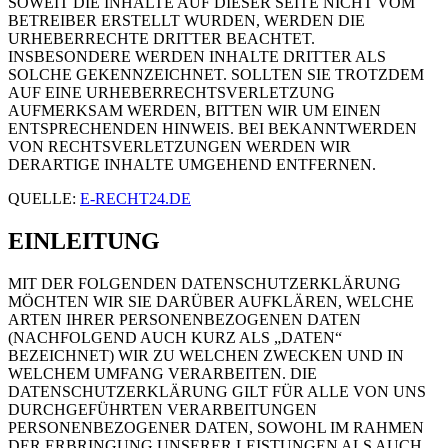
SOWEIT DIE INHALTE AUF DIESER SEITE NICHT VOM
BETREIBER ERSTELLT WURDEN, WERDEN DIE
URHEBERRECHTE DRITTER BEACHTET.
INSBESONDERE WERDEN INHALTE DRITTER ALS
SOLCHE GEKENNZEICHNET. SOLLTEN SIE TROTZDEM
AUF EINE URHEBERRECHTSVERLETZUNG
AUFMERKSAM WERDEN, BITTEN WIR UM EINEN
ENTSPRECHENDEN HINWEIS. BEI BEKANNTWERDEN
VON RECHTSVERLETZUNGEN WERDEN WIR
DERARTIGE INHALTE UMGEHEND ENTFERNEN.
QUELLE:
E-RECHT24.DE
EINLEITUNG
MIT DER FOLGENDEN DATENSCHUTZERKLÄRUNG
MÖCHTEN WIR SIE DARÜBER AUFKLÄREN, WELCHE
ARTEN IHRER PERSONENBEZOGENEN DATEN
(NACHFOLGEND AUCH KURZ ALS „DATEN“
BEZEICHNET) WIR ZU WELCHEN ZWECKEN UND IN
WELCHEM UMFANG VERARBEITEN. DIE
DATENSCHUTZERKLÄRUNG GILT FÜR ALLE VON UNS
DURCHGEFÜHRTEN VERARBEITUNGEN
PERSONENBEZOGENER DATEN, SOWOHL IM RAHMEN
DER ERBRINGUNG UNSERER LEISTUNGEN ALS AUCH