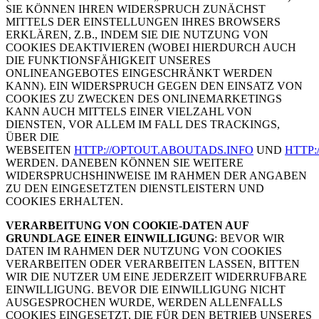
SIE KÖNNEN IHREN WIDERSPRUCH ZUNÄCHST
MITTELS DER EINSTELLUNGEN IHRES BROWSERS
ERKLÄREN, Z.B., INDEM SIE DIE NUTZUNG VON
COOKIES DEAKTIVIEREN (WOBEI HIERDURCH AUCH
DIE FUNKTIONSFÄHIGKEIT UNSERES
ONLINEANGEBOTES EINGESCHRÄNKT WERDEN
KANN). EIN WIDERSPRUCH GEGEN DEN EINSATZ VON
COOKIES ZU ZWECKEN DES ONLINEMARKETINGS
KANN AUCH MITTELS EINER VIELZAHL VON
DIENSTEN, VOR ALLEM IM FALL DES TRACKINGS,
ÜBER DIE
WEBSEITEN
HTTP://OPTOUT.ABOUTADS.INFO
UND
HTTP
WERDEN. DANEBEN KÖNNEN SIE WEITERE
WIDERSPRUCHSHINWEISE IM RAHMEN DER ANGABEN
ZU DEN EINGESETZTEN DIENSTLEISTERN UND
COOKIES ERHALTEN.
VERARBEITUNG VON COOKIE-DATEN AUF
GRUNDLAGE EINER EINWILLIGUNG
: BEVOR WIR
DATEN IM RAHMEN DER NUTZUNG VON COOKIES
VERARBEITEN ODER VERARBEITEN LASSEN, BITTEN
WIR DIE NUTZER UM EINE JEDERZEIT WIDERRUFBARE
EINWILLIGUNG. BEVOR DIE EINWILLIGUNG NICHT
AUSGESPROCHEN WURDE, WERDEN ALLENFALLS
COOKIES EINGESETZT, DIE FÜR DEN BETRIEB UNSERES