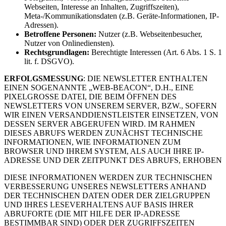
Webseiten, Interesse an Inhalten, Zugriffszeiten),
Meta-/Kommunikationsdaten (z.B. Geräte-Informationen, IP-
Adressen).
Betroffene Personen:
Nutzer (z.B. Webseitenbesucher,
Nutzer von Onlinediensten).
Rechtsgrundlagen:
Berechtigte Interessen (Art. 6 Abs. 1 S. 1
lit. f. DSGVO).
ERFOLGSMESSUNG
: DIE NEWSLETTER ENTHALTEN
EINEN SOGENANNTE „WEB-BEACON“, D.H., EINE
PIXELGROSSE DATEI, DIE BEIM ÖFFNEN DES
NEWSLETTERS VON UNSEREM SERVER, BZW., SOFERN
WIR EINEN VERSANDDIENSTLEISTER EINSETZEN, VON
DESSEN SERVER ABGERUFEN WIRD. IM RAHMEN
DIESES ABRUFS WERDEN ZUNÄCHST TECHNISCHE
INFORMATIONEN, WIE INFORMATIONEN ZUM
BROWSER UND IHREM SYSTEM, ALS AUCH IHRE IP-
ADRESSE UND DER ZEITPUNKT DES ABRUFS, ERHOBEN
DIESE INFORMATIONEN WERDEN ZUR TECHNISCHEN
VERBESSERUNG UNSERES NEWSLETTERS ANHAND
DER TECHNISCHEN DATEN ODER DER ZIELGRUPPEN
UND IHRES LESEVERHALTENS AUF BASIS IHRER
ABRUFORTE (DIE MIT HILFE DER IP-ADRESSE
BESTIMMBAR SIND) ODER DER ZUGRIFFSZEITEN