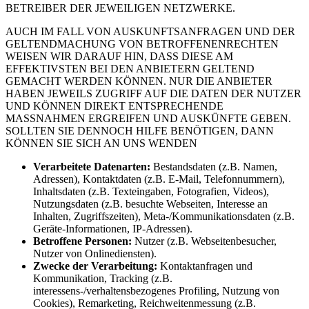
BETREIBER DER JEWEILIGEN NETZWERKE.
AUCH IM FALL VON AUSKUNFTSANFRAGEN UND DER
GELTENDMACHUNG VON BETROFFENENRECHTEN
WEISEN WIR DARAUF HIN, DASS DIESE AM
EFFEKTIVSTEN BEI DEN ANBIETERN GELTEND
GEMACHT WERDEN KÖNNEN. NUR DIE ANBIETER
HABEN JEWEILS ZUGRIFF AUF DIE DATEN DER NUTZER
UND KÖNNEN DIREKT ENTSPRECHENDE
MASSNAHMEN ERGREIFEN UND AUSKÜNFTE GEBEN.
SOLLTEN SIE DENNOCH HILFE BENÖTIGEN, DANN
KÖNNEN SIE SICH AN UNS WENDEN
Verarbeitete Datenarten:
Bestandsdaten (z.B. Namen,
Adressen), Kontaktdaten (z.B. E-Mail, Telefonnummern),
Inhaltsdaten (z.B. Texteingaben, Fotografien, Videos),
Nutzungsdaten (z.B. besuchte Webseiten, Interesse an
Inhalten, Zugriffszeiten), Meta-/Kommunikationsdaten (z.B.
Geräte-Informationen, IP-Adressen).
Betroffene Personen:
Nutzer (z.B. Webseitenbesucher,
Nutzer von Onlinediensten).
Zwecke der Verarbeitung:
Kontaktanfragen und
Kommunikation, Tracking (z.B.
interessens-/verhaltensbezogenes Profiling, Nutzung von
Cookies), Remarketing, Reichweitenmessung (z.B.