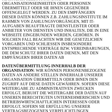
ORGANISATIONSEINHEITEN ODER PERSONEN
ÜBERMITTELT ODER SIE IHNEN GEGENÜBER
OFFENGELEGT WERDEN. ZU DEN EMPFÄNGERN
DIESER DATEN KÖNNEN Z.B. ZAHLUNGSINSTITUTE IM
RAHMEN VON ZAHLUNGSVORGÄNGEN, MIT IT-
AUFGABEN BEAUFTRAGTE DIENSTLEISTER ODER
ANBIETER VON DIENSTEN UND INHALTEN, DIE IN EINE
WEBSEITE EINGEBUNDEN WERDEN, GEHÖREN. IN
SOLCHEN FALL BEACHTEN WIR DIE GESETZLICHEN
VORGABEN UND SCHLIESSEN INSBESONDERE
ENTSPRECHENDE VERTRÄGE BZW. VEREINBARUNGEN,
DIE DEM SCHUTZ IHRER DATEN DIENEN, MIT DEN
EMPFÄNGERN IHRER DATEN AB
DATENÜBERMITTLUNG INNERHALB DER
ORGANISATION
: WIR KÖNNEN PERSONENBEZOGENE
DATEN AN ANDERE STELLEN INNERHALB UNSERER
ORGANISATION ÜBERMITTELN ODER IHNEN DEN
ZUGRIFF AUF DIESE DATEN GEWÄHREN. SOFERN DIESE
WEITERGABE ZU ADMINISTRATIVEN ZWECKEN
ERFOLGT, BERUHT DIE WEITERGABE DER DATEN AUF
UNSEREN BERECHTIGTEN UNTERNEHMERISCHEN UND
BETRIEBSWIRTSCHAFTLICHEN INTERESSEN ODER
ERFOLGT, SOFERN SIE ERFÜLLUNG UNSERER
VERTRAGSBEZOGENEN VERPFLICHTUNGEN