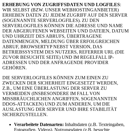
ERHEBUNG VON ZUGRIFFSDATEN UND LOGFILES
:
WIR SELBST (BZW. UNSER WEBHOSTINGANBIETER)
ERHEBEN DATEN ZU JEDEM ZUGRIFF AUF DEN SERVER
(SOGENANNTE SERVERLOGFILES). ZU DEN
SERVERLOGFILES KÖNNEN DIE ADRESSE UND NAME
DER ABGERUFENEN WEBSEITEN UND DATEIEN, DATUM
UND UHRZEIT DES ABRUFS, ÜBERTRAGENE
DATENMENGEN, MELDUNG ÜBER ERFOLGREICHEN
ABRUF, BROWSERTYP NEBST VERSION, DAS
BETRIEBSSYSTEM DES NUTZERS, REFERRER URL (DIE
ZUVOR BESUCHTE SEITE) UND IM REGELFALL IP-
ADRESSEN UND DER ANFRAGENDE PROVIDER
GEHÖREN.
DIE SERVERLOGFILES KÖNNEN ZUM EINEN ZU
ZWECKEN DER SICHERHEIT EINGESETZT WERDEN,
Z.B., UM EINE ÜBERLASTUNG DER SERVER ZU
VERMEIDEN (INSBESONDERE IM FALL VON
MISSBRÄUCHLICHEN ANGRIFFEN, SOGENANNTEN
DDOS-ATTACKEN) UND ZUM ANDEREN, UM DIE
AUSLASTUNG DER SERVER UND IHRE STABILITÄT
SICHERZUSTELLEN.
Verarbeitete Datenarten:
Inhaltsdaten (z.B. Texteingaben,
Fotografien, Videos), Nutzungsdaten (z.B. besuchte