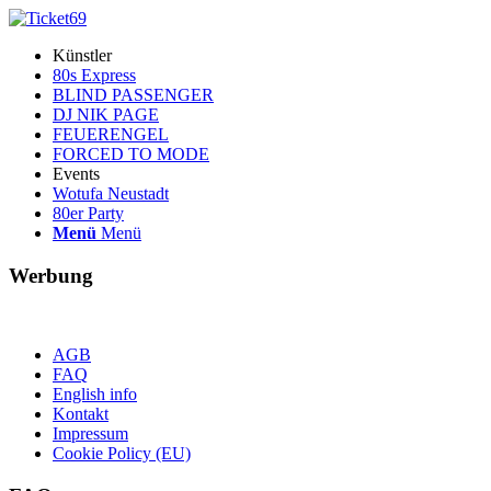
Künstler
80s Express
BLIND PASSENGER
DJ NIK PAGE
FEUERENGEL
FORCED TO MODE
Events
Wotufa Neustadt
80er Party
Menü
Menü
Werbung
AGB
FAQ
English info
Kontakt
Impressum
Cookie Policy (EU)