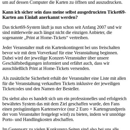
um auf dessen Computer die Karten zu öffnen und auszudrucken.
Kann ich sicher sein dass meine selbst ausgedruckten Ticket69-
Karten am Einlaß anerkannt werden?
Das ticket69-System läuft ja nun schon seit Anfang 2007 und wir
sind mittlerweile auch längst nicht die einzigen Anbieter, die
sogenannte „Print at Home-Tickets“ vertreiben.
Jeder Veranstalter muß ein Kartenkontingent bei uns freischalten
bevor wir mit dem Vorverkauf für eine Veranstaltung beginnen.
Dabei wird der jeweilige Konzert-Veranstalter über unsere
Geschäftsbedigungen informiert und erfährt auch, dass wir
ausschließlich Print at Home-Tickets versenden.
Als zusätzliche Sicherheit erhält der Veranstalter eine Liste mit allen
für die Veranstaltung verkauften Tickets inklusive der jeweiligen
Ticketcodes und den Namen der Besteller.
Du siehst also es handelt sich um ein professionelles und erfolgreich
bewährtes System das mit dem Ziel geschaffen wurde, den Fans
einen preisgünstigen Kartenservice (nur 2 Euro + Kartengrundpreis
der vom Veranstalter festgelegt wird) zu bieten, indem wir unnötige
Porto- und Handlingkosten abschaffen.
Im Gegensatz zu vielen Konkurenz-Seiten sind also bei uns alle