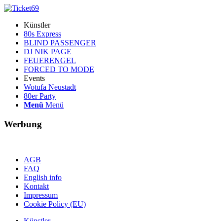
Künstler
80s Express
BLIND PASSENGER
DJ NIK PAGE
FEUERENGEL
FORCED TO MODE
Events
Wotufa Neustadt
80er Party
Menü
Menü
Werbung
AGB
FAQ
English info
Kontakt
Impressum
Cookie Policy (EU)
Künstler