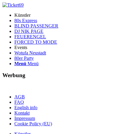
Künstler
80s Express
BLIND PASSENGER
DJ NIK PAGE
FEUERENGEL
FORCED TO MODE
Events
Wotufa Neustadt
80er Party
Menü
Menü
Werbung
AGB
FAQ
English info
Kontakt
Impressum
Cookie Policy (EU)
Künstler